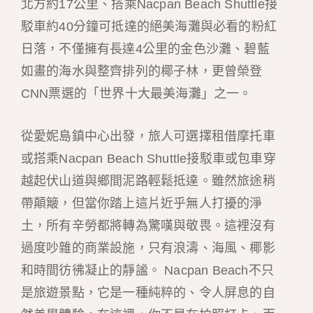
北方約17公里、搭乘Nacpan Beach Shuttle接
駁車約40分鐘可抵達的絕美海灘與必看的粉紅
日落，不僅擁有長達4公里的金色沙灘、碧藍
如畫的海水與整齊排列的椰子林，更曾榮登
CNN票選的「世界十大最美海灘」之一。
從愛妮島鎮中心出發，旅人可選擇租借摩托車
或搭乘Nacpan Beach Shuttle接駁車或包車穿
越起伏山道與鄉間泥路輕鬆抵達。雖然旅途稍
帶顛簸，但當你踏上這片近乎無人打擾的淨
土，所有辛勞都將轉為驚嘆與敬畏。這裡沒有
過度吵雜的商業設施，只有浪濤、海風、椰影
和時間彷彿凝止的靜謐。 Nacpan Beach不只
是旅遊景點，它是一種純粹的、令人屏息的自