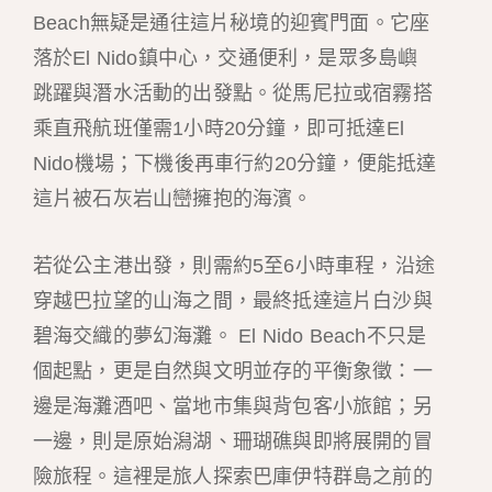
Beach無疑是通往這片秘境的迎賓門面。它座
落於El Nido鎮中心，交通便利，是眾多島嶼
跳躍與潛水活動的出發點。從馬尼拉或宿霧搭
乘直飛航班僅需1小時20分鐘，即可抵達El
Nido機場；下機後再車行約20分鐘，便能抵達
這片被石灰岩山巒擁抱的海濱。
若從公主港出發，則需約5至6小時車程，沿途
穿越巴拉望的山海之間，最終抵達這片白沙與
碧海交織的夢幻海灘。 El Nido Beach不只是
個起點，更是自然與文明並存的平衡象徵：一
邊是海灘酒吧、當地市集與背包客小旅館；另
一邊，則是原始潟湖、珊瑚礁與即將展開的冒
險旅程。這裡是旅人探索巴庫伊特群島之前的