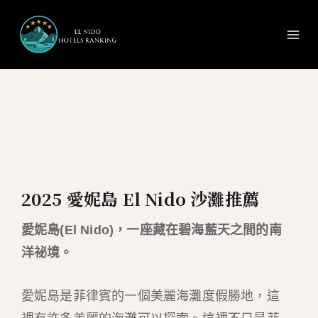
Ma
跳
至
Me
主
要
內
容
2025 愛妮島 El Nido 沙灘推薦
愛妮島(El Nido)，一座藏在碧海藍天之間的南
洋祕境。
愛妮島是菲律賓的一個美麗海灘度假勝地，這