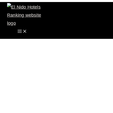
跳
Main
至
Menu
主
要
內
容