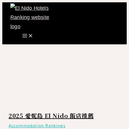
搜尋
2025
Main
跳
愛
Menu
至
妮
主
島
要
El
內
Nido
容
飯
店
推
薦
2025 愛妮島 El Nido 飯店推薦
Accommodation Rankings